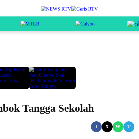
mbok Tangga Sekolah
f
X
W
T