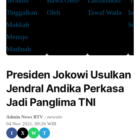
Presiden Jokowi Usulkan
Jendral Andika Perkasa
Jadi Panglima TNI
Admin News RTV
- newsrtv
04 Nov 2021, 09:26 WIB
f
X
W
T