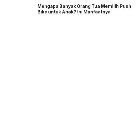
Mengapa Banyak Orang Tua Memilih Push
Bike untuk Anak? Ini Manfaatnya
About us
Corporate Information
Privacy Policy
Cyber Media Coverage Guidelines