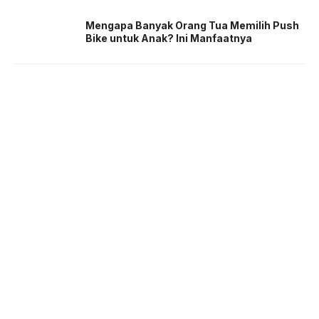
Mengapa Banyak Orang Tua Memilih Push
Bike untuk Anak? Ini Manfaatnya
About us
Corporate Information
Privacy Policy