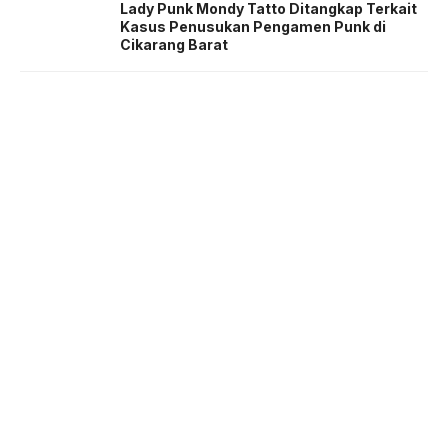
Lady Punk Mondy Tatto Ditangkap Terkait
Kasus Penusukan Pengamen Punk di
Cikarang Barat
About us
Corporate Information
Privacy Policy
Cyber Media Coverage Guidelines