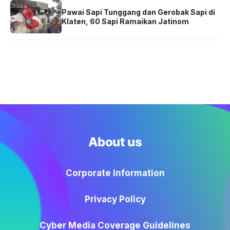
Pawai Sapi Tunggang dan Gerobak Sapi di
Klaten, 60 Sapi Ramaikan Jatinom
About us
Corporate Information
Privacy Policy
Cyber Media Coverage Guidelines