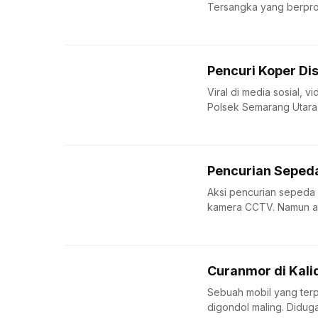
Tersangka yang berprof
Pencuri Koper Di
Viral di media sosial, v
Polsek Semarang Utara,.
Pencurian Sepeda
Aksi pencurian sepeda 
kamera CCTV. Namun aksi
Curanmor di Kalid
Sebuah mobil yang terpa
digondol maling. Diduga