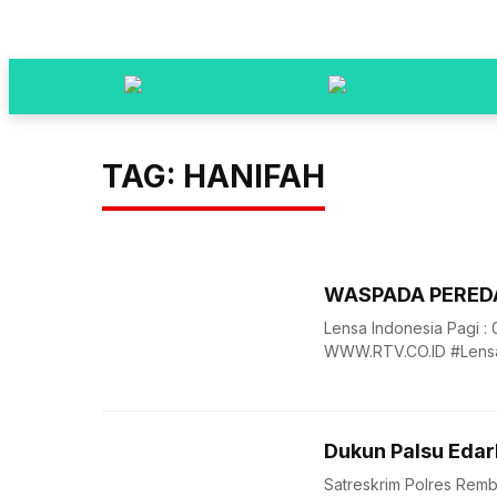
TAG: HANIFAH
WASPADA PERED
Lensa Indonesia Pagi :
WWW.RTV.CO.ID #LensaI
Dukun Palsu Edar
Satreskrim Polres Remb