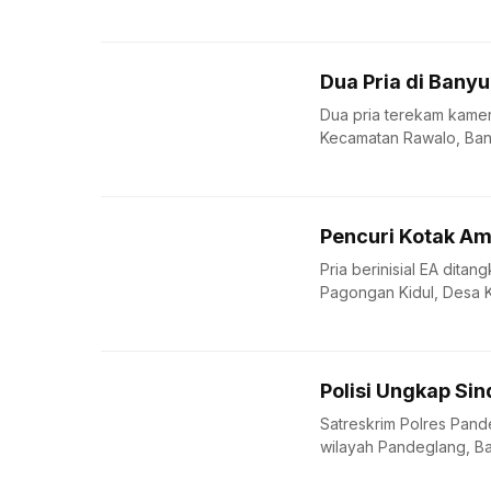
Dua Pria di Ban
Dua pria terekam kam
Kecamatan Rawalo, Ban
Pencuri Kotak Am
Pria berinisial EA dita
Pagongan Kidul, Desa K
Polisi Ungkap Si
Satreskrim Polres Pand
wilayah Pandeglang, Ban