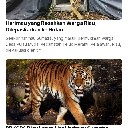
Harimau yang Resahkan Warga Riau,
Dilepasliarkan ke Hutan
Seekor harimau Sumatra, yang masuk permukiman warga
Desa Pulau Muda, Kecamatan Teluk Meranti, Pelalawan, Riau,
dievakuasi oleh tim...