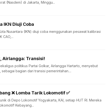
krat (Nasdem) di Jakarta, Minggu...
 IKN Diuji Coba
ota Nusantara (IKN) diuji coba menggunakan pesawat kalibrasi
K CAO,...
, Airlangga: Transisi!
aligus politikus Partai Golkar, Airlangga Hartarto, menyebut
i, sebagai bagian dari transisi pemerintahan....
bang ❌ Lomba Tarik Lokomotif ✅
 unik di Depo Lokomotif Yogyakarta, KAI, setiap HUT RI. Mereka
okomotif! Kebayang...