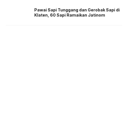
Pawai Sapi Tunggang dan Gerobak Sapi di
Klaten, 60 Sapi Ramaikan Jatinom
About us
Corporate Information
Privacy Policy