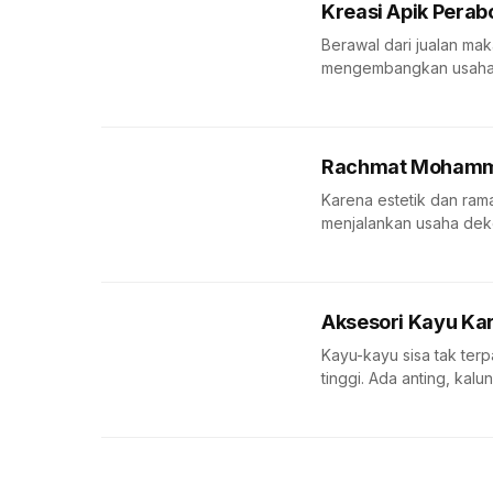
Kreasi Apik Pera
Berawal dari jualan ma
mengembangkan usahan
Rachmat Mohammad
Karena estetik dan ra
menjalankan usaha dekor
Aksesori Kayu Ka
Kayu-kayu sisa tak ter
tinggi. Ada anting, kalu