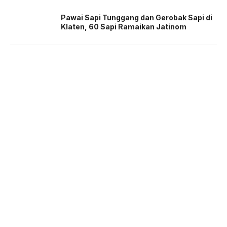
Pawai Sapi Tunggang dan Gerobak Sapi di
Klaten, 60 Sapi Ramaikan Jatinom
About us
Corporate Information
Privacy Policy