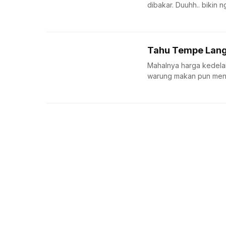
dibakar. Duuhh.. bikin ngi
Tahu Tempe Lang
Mahalnya harga kedelai
warung makan pun meng