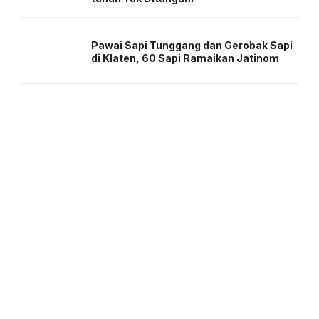
Pawai Sapi Tunggang dan Gerobak Sapi
di Klaten, 60 Sapi Ramaikan Jatinom
About us
Corporate Information
Privacy Policy
Cyber Media Coverage Guidelines