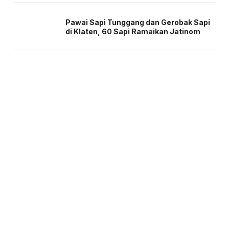
Pawai Sapi Tunggang dan Gerobak Sapi
di Klaten, 60 Sapi Ramaikan Jatinom
About us
Corporate Information
Privacy Policy
Cyber Media Coverage Guidelines
Follow us