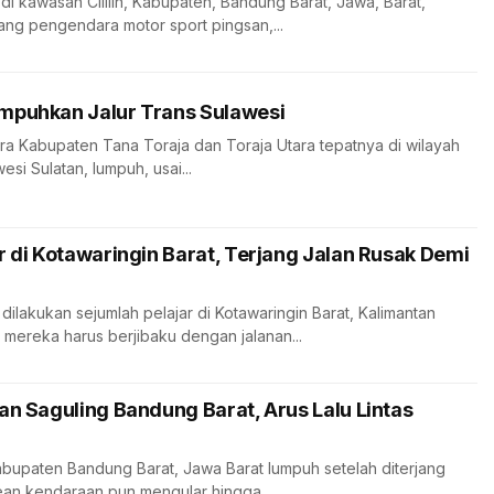
di kawasan Cililin, Kabupaten, Bandung Barat, Jawa, Barat,
ng pengendara motor sport pingsan,...
mpuhkan Jalur Trans Sulawesi
a Kabupaten Tana Toraja dan Toraja Utara tepatnya di wilayah
si Sulatan, lumpuh, usai...
r di Kotawaringin Barat, Terjang Jalan Rusak Demi
dilakukan sejumlah pelajar di Kotawaringin Barat, Kalimantan
 mereka harus berjibaku dengan jalanan...
an Saguling Bandung Barat, Arus Lalu Lintas
abupaten Bandung Barat, Jawa Barat lumpuh setelah diterjang
rean kendaraan pun mengular hingga...