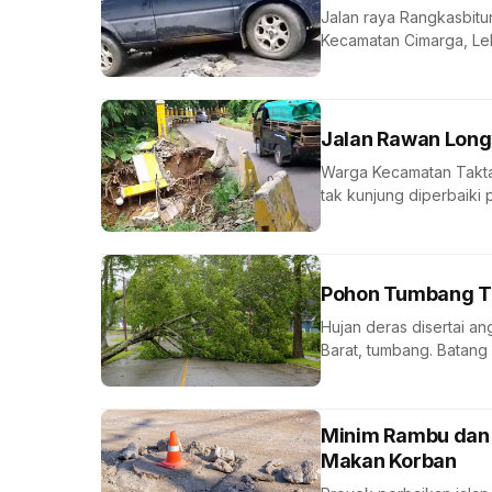
Jalan raya Rangkasbit
Kecamatan Cimarga, Leba
Jalan Rawan Long
Warga Kecamatan Taktak
tak kunjung diperbaiki 
Pohon Tumbang Tu
Hujan deras disertai 
Barat, tumbang. Batang
Minim Rambu dan P
Makan Korban