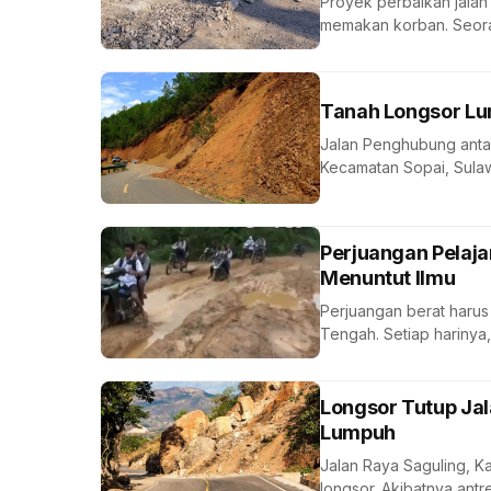
Proyek perbaikan jalan 
memakan korban. Seora
Tanah Longsor Lu
Jalan Penghubung antar
Kecamatan Sopai, Sulawe
Perjuangan Pelaja
Menuntut Ilmu
Perjuangan berat harus 
Tengah. Setiap harinya,
Longsor Tutup Jal
Lumpuh
Jalan Raya Saguling, K
longsor. Akibatnya ant