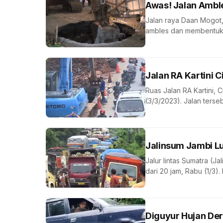
Awas! Jalan Ambl
Jalan raya Daan Mogot,
ambles dan membentuk 
Jalan RA Kartini C
Ruas Jalan RA Kartini, 
(3/3/2023). Jalan terse
Jalinsum Jambi L
Jalur lintas Sumatra (J
dari 20 jam, Rabu (1/3). 
Diguyur Hujan Der