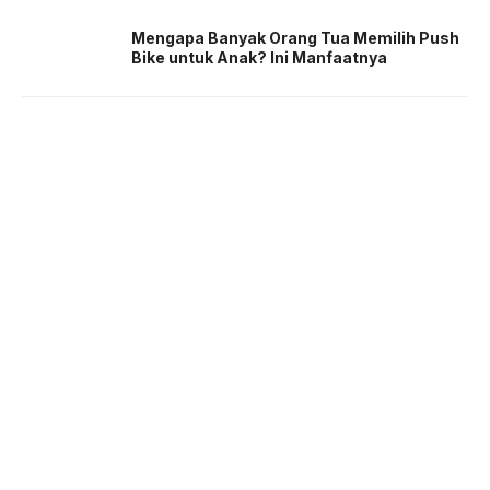
Mengapa Banyak Orang Tua Memilih Push
Bike untuk Anak? Ini Manfaatnya
About us
Corporate Information
Privacy Policy