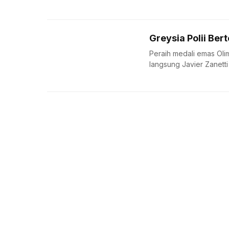
Greysia Polii Be
Peraih medali emas Ol
langsung Javier Zanetti
About us
Corporate Information
Privacy Policy