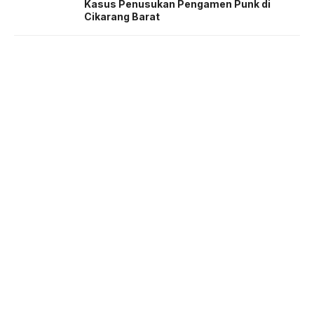
Kasus Penusukan Pengamen Punk di
Cikarang Barat
About us
Corporate Information
Privacy Policy
Cyber Media Coverage Guidelines