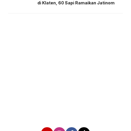
di Klaten, 60 Sapi Ramaikan Jatinom
About us
Corporate Information
Privacy Policy
Cyber Media Coverage Guidelines
Follow us