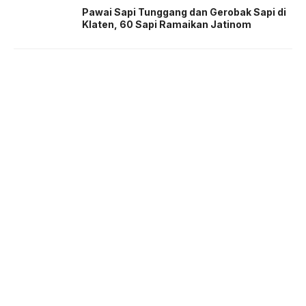
Pawai Sapi Tunggang dan Gerobak Sapi di
Klaten, 60 Sapi Ramaikan Jatinom
About us
Corporate Information
Privacy Policy
Cyber Media Coverage Guidelines