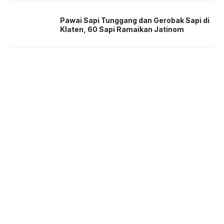
Pawai Sapi Tunggang dan Gerobak Sapi di
Klaten, 60 Sapi Ramaikan Jatinom
About us
Corporate Information
Privacy Policy