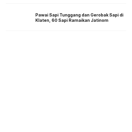
Pawai Sapi Tunggang dan Gerobak Sapi di
Klaten, 60 Sapi Ramaikan Jatinom
About us
Corporate Information
Privacy Policy