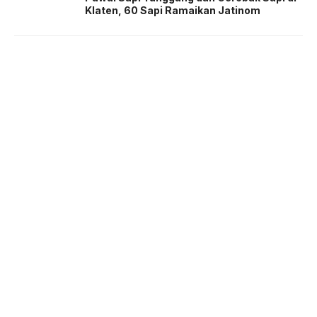
Klaten, 60 Sapi Ramaikan Jatinom
About us
Corporate Information
Privacy Policy
Cyber Media Coverage Guidelines