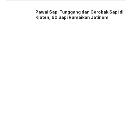
Pawai Sapi Tunggang dan Gerobak Sapi di
Klaten, 60 Sapi Ramaikan Jatinom
About us
Corporate Information
Privacy Policy