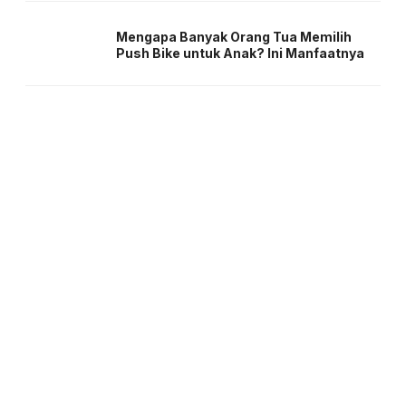
Mengapa Banyak Orang Tua Memilih
Push Bike untuk Anak? Ini Manfaatnya
About us
Corporate Information
Privacy Policy
Cyber Media Coverage Guidelines
Follow us