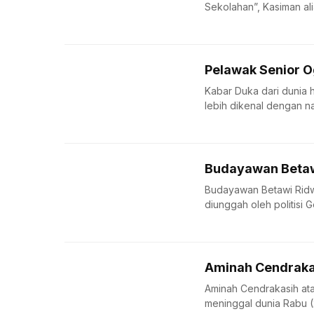
Sekolahan”, Kasiman alia
Pelawak Senior 
Kabar Duka dari dunia 
lebih dikenal dengan n
Budayawan Betaw
Budayawan Betawi Ridwa
diunggah oleh politisi Ge
Aminah Cendraka
Aminah Cendrakasih at
meninggal dunia Rabu (2