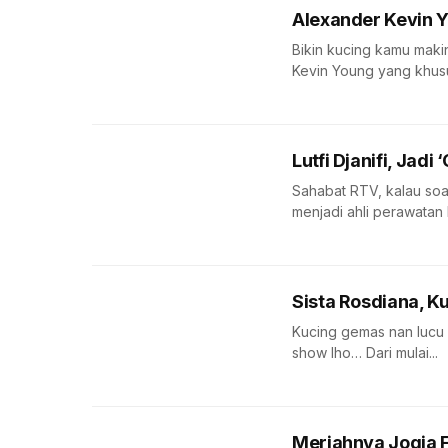
Alexander Kevin 
Bikin kucing kamu maki
Kevin Young yang khus
Lutfi Djanifi, Ja
Sahabat RTV, kalau soal
menjadi ahli perawatan 
Sista Rosdiana, K
Kucing gemas nan lucu 
show lho… Dari mulai...
Meriahnya Jogja F