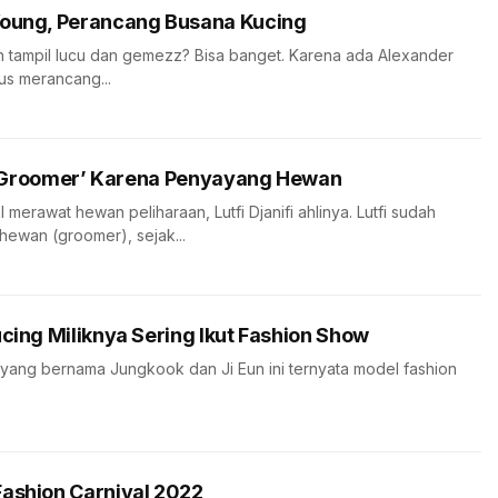
Young, Perancang Busana Kucing
n tampil lucu dan gemezz? Bisa banget. Karena ada Alexander
us merancang...
di ‘Groomer’ Karena Penyayang Hewan
 merawat hewan peliharaan, Lutfi Djanifi ahlinya. Lutfi sudah
hewan (groomer), sejak...
ucing Miliknya Sering Ikut Fashion Show
yang bernama Jungkook dan Ji Eun ini ternyata model fashion
ashion Carnival 2022