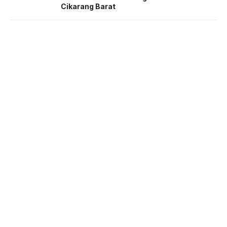
Cikarang Barat
About us
Corporate Information
Privacy Policy
Cyber Media Coverage Guidelines
Follow us