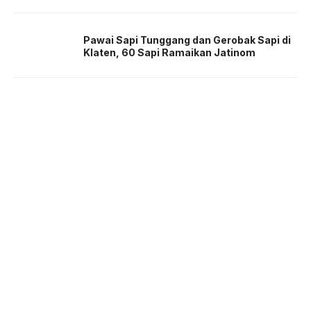
Pawai Sapi Tunggang dan Gerobak Sapi di
Klaten, 60 Sapi Ramaikan Jatinom
About us
Corporate Information
Privacy Policy