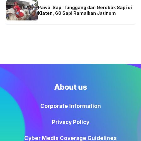
Pawai Sapi Tunggang dan Gerobak Sapi di
Klaten, 60 Sapi Ramaikan Jatinom
About us
Corporate Information
Privacy Policy
Cyber Media Coverage Guidelines