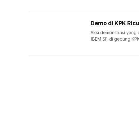
Demo di KPK Ricu
Aksi demonstrasi yang 
(BEM SI) di gedung KPK,
About us
Corporate Information
Privacy Policy