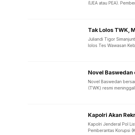
(UEA atau PEA). Pemberi
Tak Lolos TWK, 
Juliandi Tigor Simanjun
lolos Tes Wawasan Keba
Novel Baswedan 
Novel Baswedan bersam
(TWK) resmi meninggalk
Kapolri Akan Rek
Kapolri Jenderal Pol L
Pemberantas Korupsi (KP