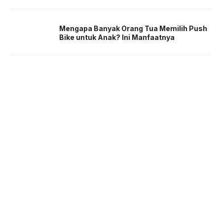
Mengapa Banyak Orang Tua Memilih Push
Bike untuk Anak? Ini Manfaatnya
About us
Corporate Information
Privacy Policy