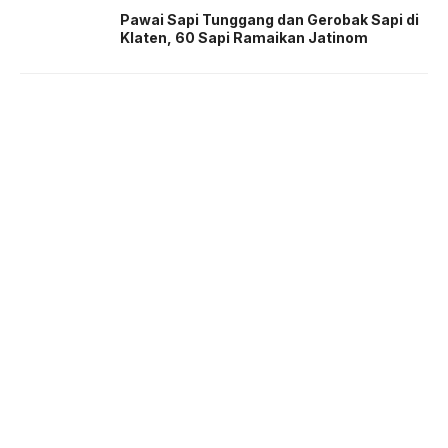
Pawai Sapi Tunggang dan Gerobak Sapi di
Klaten, 60 Sapi Ramaikan Jatinom
About us
Corporate Information
Privacy Policy
Cyber Media Coverage Guidelines