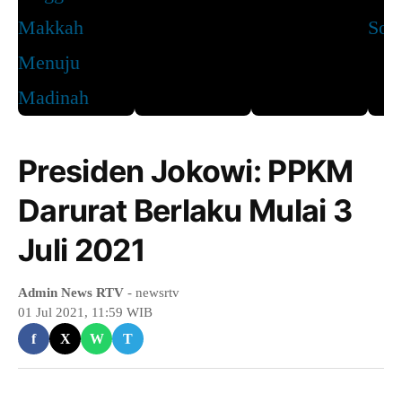
Presiden Jokowi: PPKM
Darurat Berlaku Mulai 3
Juli 2021
Admin News RTV
- newsrtv
01 Jul 2021, 11:59 WIB
f
X
W
T