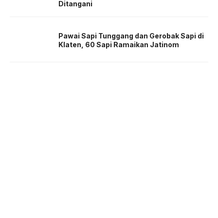
Ditangani
Pawai Sapi Tunggang dan Gerobak Sapi di
Klaten, 60 Sapi Ramaikan Jatinom
About us
Corporate Information
Privacy Policy