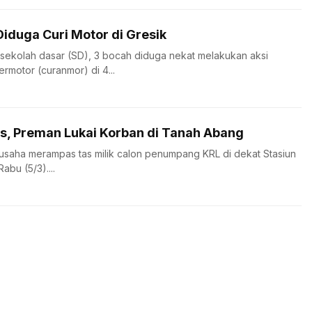
Diduga Curi Motor di Gresik
r sekolah dasar (SD), 3 bocah diduga nekat melakukan aksi
rmotor (curanmor) di 4...
, Preman Lukai Korban di Tanah Abang
usaha merampas tas milik calon penumpang KRL di dekat Stasiun
abu (5/3)....