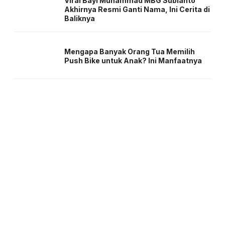
Viral Bayi Muhammad MBG Subianto
Akhirnya Resmi Ganti Nama, Ini Cerita di
Baliknya
Mengapa Banyak Orang Tua Memilih
Push Bike untuk Anak? Ini Manfaatnya
About us
Corporate Information
Privacy Policy