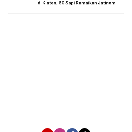
di Klaten, 60 Sapi Ramaikan Jatinom
About us
Corporate Information
Privacy Policy
Cyber Media Coverage Guidelines
Follow us