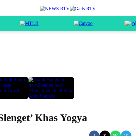
Slenget’ Khas Yogya
f
X
W
T