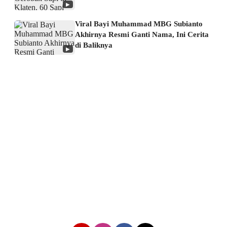
▶
Viral Bayi Muhammad MBG Subianto
Akhirnya Resmi Ganti Nama, Ini Cerita
di Baliknya
▶
About us
Corporate Information
Privacy Policy
Cyber Media Coverage Guidelines
Follow us