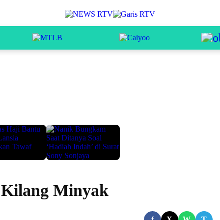
 Kilang Minyak
f
X
W
T