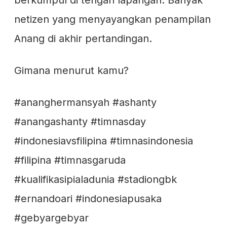
berkumpul di tengah lapangan. Banyak
netizen yang menyayangkan penampilan
Anang di akhir pertandingan.
Gimana menurut kamu?
#ananghermansyah #ashanty
#anangashanty #timnasday
#indonesiavsfilipina #timnasindonesia
#filipina #timnasgaruda
#kualifikasipialadunia #stadiongbk
#ernandoari #indonesiapusaka
#gebyargebyar