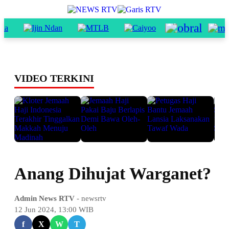
VIDEO TERKINI
Anang Dihujat Warganet?
Admin News RTV
- newsrtv
12 Jun 2024, 13:00 WIB
f
X
W
T