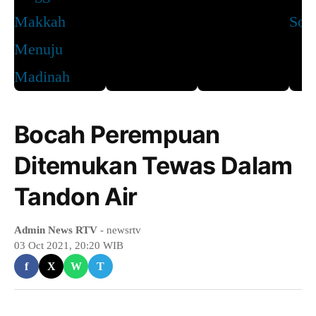
Bocah Perempuan
Ditemukan Tewas Dalam
Tandon Air
Admin News RTV
- newsrtv
03 Oct 2021, 20:20 WIB
f
X
W
T