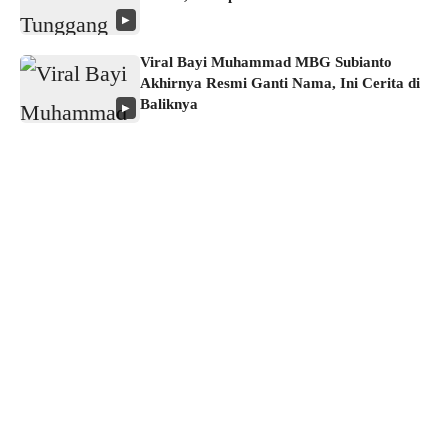
▶
Viral Bayi Muhammad MBG Subianto
Akhirnya Resmi Ganti Nama, Ini Cerita di
Baliknya
▶
About us
Corporate Information
Privacy Policy
Cyber Media Coverage Guidelines