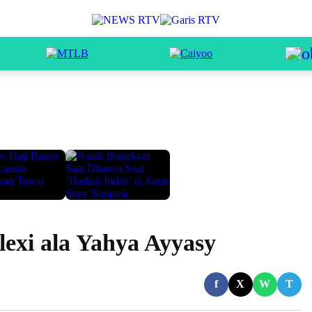
lexi ala Yahya Ayyasy
f
X
W
T