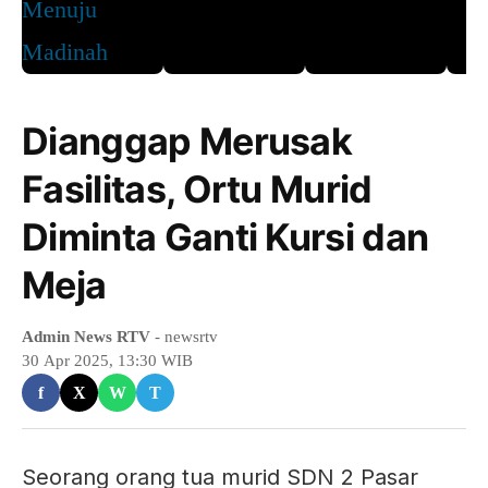
Dianggap Merusak
Fasilitas, Ortu Murid
Diminta Ganti Kursi dan
Meja
Admin News RTV
- newsrtv
30 Apr 2025, 13:30 WIB
f
X
W
T
Seorang orang tua murid SDN 2 Pasar