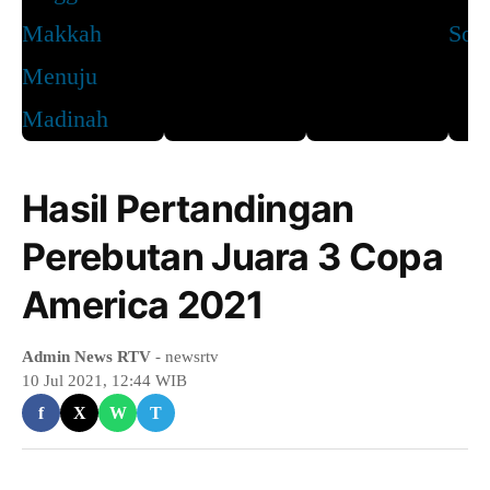
Hasil Pertandingan
Perebutan Juara 3 Copa
America 2021
Admin News RTV
- newsrtv
10 Jul 2021, 12:44 WIB
f
X
W
T