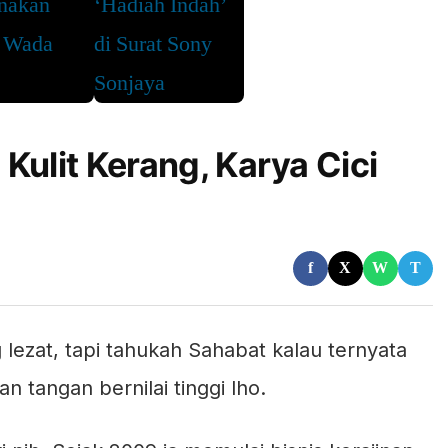
Kulit Kerang, Karya Cici
f
X
W
T
ezat, tapi tahukah Sahabat kalau ternyata
an tangan bernilai tinggi lho.