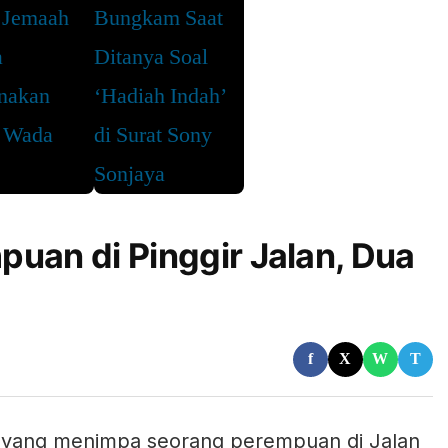
uan di Pinggir Jalan, Dua
f
X
W
T
 yang menimpa seorang perempuan di Jalan