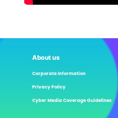
About us
Corporate Information
Privacy Policy
Cyber Media Coverage Guidelines