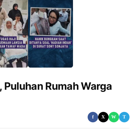
, Puluhan Rumah Warga
f
X
W
T