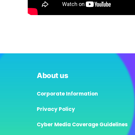
About us
Corporate Information
Privacy Policy
Cyber Media Coverage Guidelines